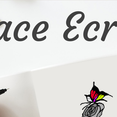
ace Ecr