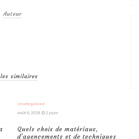
Auteur
cles similaires
Uncategorized
Unc
août 6, 2026
2 jours
aoû
a
Quels choix de matériaux,
Ét
d’agencements et de techniques
tr