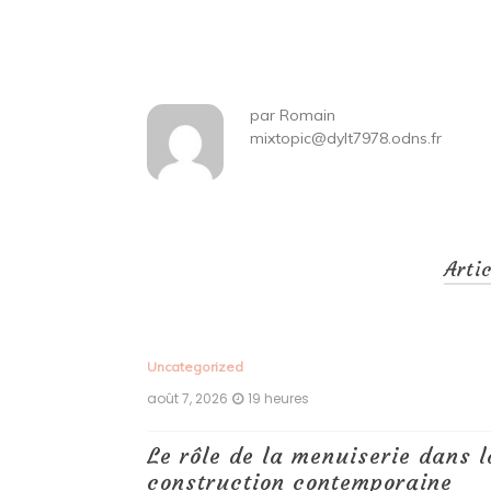
de
l’article
par
Romain
mixtopic@dylt7978.odns.fr
Arti
Uncategorized
août 7, 2026
19 heures
 antiques :
Le rôle de la menuiserie dans l
construction contemporaine