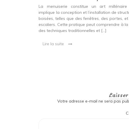
ine ancien qui
La menuiserie constitue un art millénaire
stallation de
implique la conception et l’installation de struc
s fenêtres, des
boisées, telles que des fenêtres, des portes, et
eut inclure à la
escaliers. Cette pratique peut comprendre à la 
ionnelles et
des techniques traditionnelles et […]
Lire la suite
Laisse
Votre adresse e-mail ne sera pas publ
C