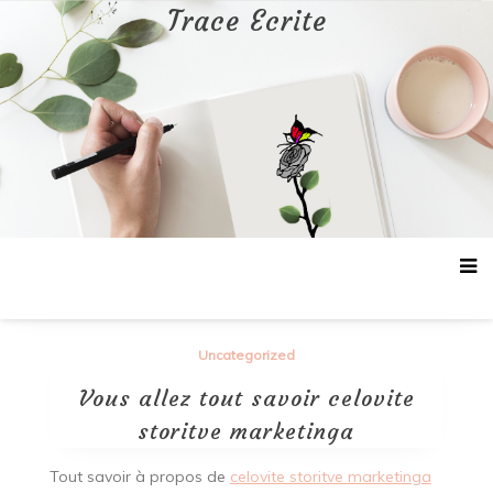
Aller
Trace Ecrite
au
contenu
Uncategorized
Vous allez tout savoir celovite
storitve marketinga
Tout savoir à propos de
celovite storitve marketinga