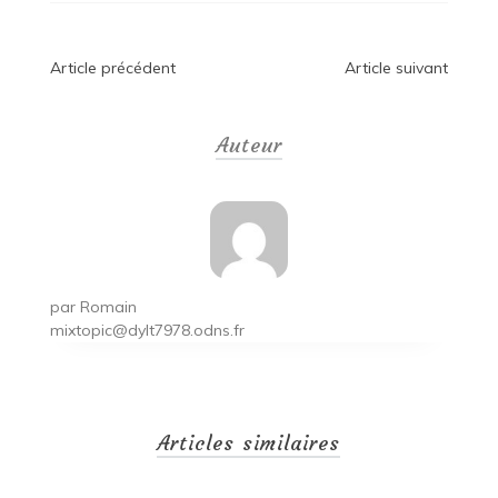
Navigation
Article précédent
Article suivant
de
Auteur
l’article
par
Romain
mixtopic@dylt7978.odns.fr
Articles similaires