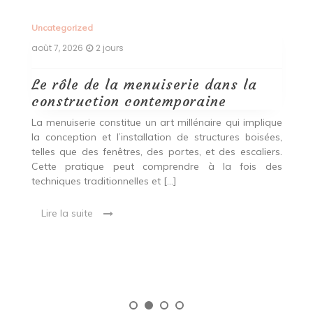
Uncategorized
Un
août 7, 2026
2 jours
ao
Le rôle de la menuiserie dans la
Q
construction contemporaine
d
p
nde
La menuiserie constitue un art millénaire qui implique
r
es,
la conception et l’installation de structures boisées,
p
 Ce
telles que des fenêtres, des portes, et des escaliers.
es
Cette pratique peut comprendre à la fois des
R
techniques traditionnelles et […]
e
ma
Lire la suite
es
qu