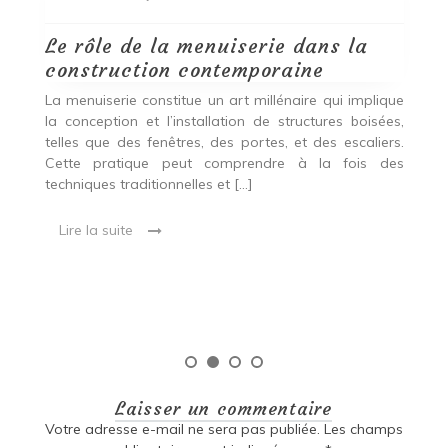
Le rôle de la menuiserie dans la
Q
construction contemporaine
d
p
nde
La menuiserie constitue un art millénaire qui implique
r
es,
la conception et l’installation de structures boisées,
p
 Ce
telles que des fenêtres, des portes, et des escaliers.
es
Cette pratique peut comprendre à la fois des
R
techniques traditionnelles et […]
e
ma
Lire la suite
es
qu
Laisser un commentaire
Votre adresse e-mail ne sera pas publiée.
Les champs