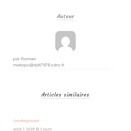
de
Auteur
l’article
par
Romain
mixtopic@dylt7978.odns.fr
Articles similaires
Uncategorized
Un
août 7, 2026
2 jours
ao