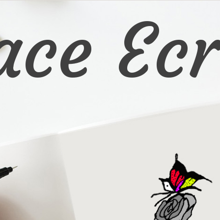
ace Ecr