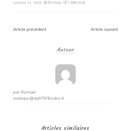
10 mois
1 286 mot
octobre 21, 2025
Navigation
Article précédent
Article suivant
de
Auteur
l’article
par
Romain
mixtopic@dylt7978.odns.fr
Articles similaires