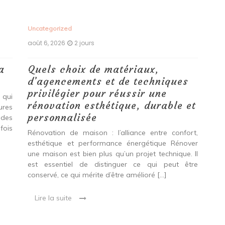
Uncategorized
Unc
août 6, 2026
2 jours
aoû
a
Quels choix de matériaux,
Ét
d’agencements et de techniques
tr
privilégier pour réussir une
 qui
Qu
rénovation esthétique, durable et
tures
pro
personnalisée
 des
se
fois
int
Rénovation de maison : l’alliance entre confort,
spé
esthétique et performance énergétique Rénover
Ava
une maison est bien plus qu’un projet technique. Il
est essentiel de distinguer ce qui peut être
L
conservé, ce qui mérite d’être amélioré […]
Lire la suite