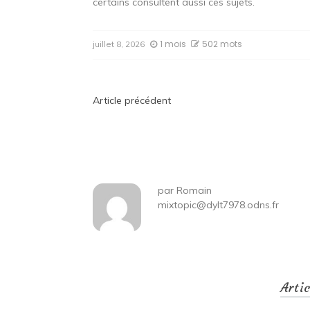
certains consultent aussi ces sujets.
1 mois
502 mots
juillet 8, 2026
Navigation
Article précédent
de
l’article
par
Romain
mixtopic@dylt7978.odns.fr
Arti