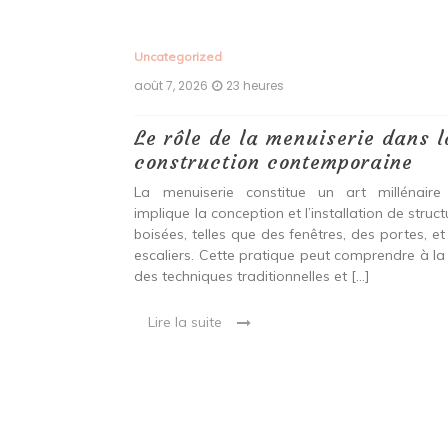
Uncategorized
août 7, 2026
23 heures
 antiques :
Le rôle de la menuiserie dans l
construction contemporaine
ine ancien qui
La menuiserie constitue un art millénaire
stallation de
implique la conception et l’installation de struc
s fenêtres, des
boisées, telles que des fenêtres, des portes, et
eut inclure à la
escaliers. Cette pratique peut comprendre à la 
ionnelles et
des techniques traditionnelles et […]
Lire la suite