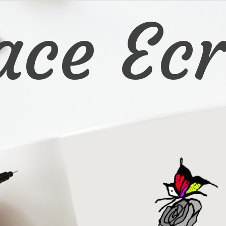
ace Ecr