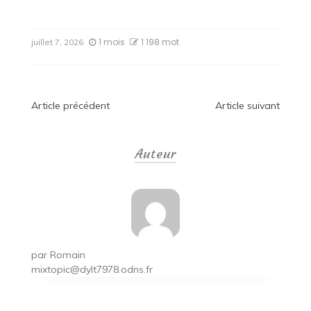
1 mois
1 198 mot
juillet 7, 2026
Navigation
Article précédent
Article suivant
de
Auteur
l’article
par
Romain
mixtopic@dylt7978.odns.fr