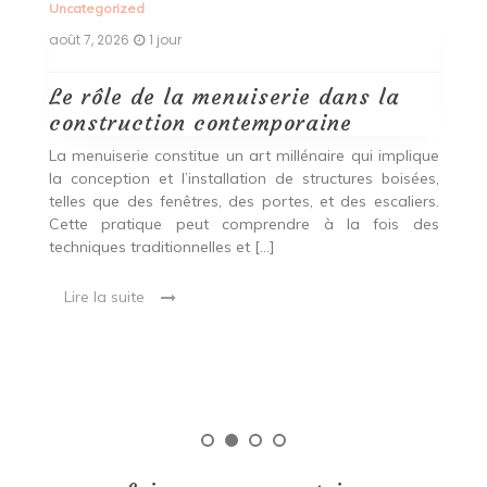
Uncategorized
Un
août 7, 2026
1 jour
ao
Le rôle de la menuiserie dans la
Q
construction contemporaine
d
p
nde
La menuiserie constitue un art millénaire qui implique
r
es,
la conception et l’installation de structures boisées,
p
 Ce
telles que des fenêtres, des portes, et des escaliers.
es
Cette pratique peut comprendre à la fois des
R
techniques traditionnelles et […]
e
ma
Lire la suite
es
qu