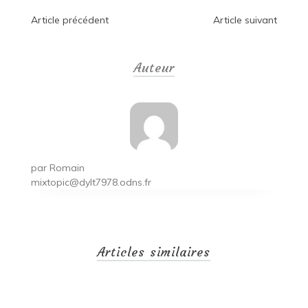
Navigation
Article précédent
Article suivant
de
Auteur
l’article
par
Romain
mixtopic@dylt7978.odns.fr
Articles similaires