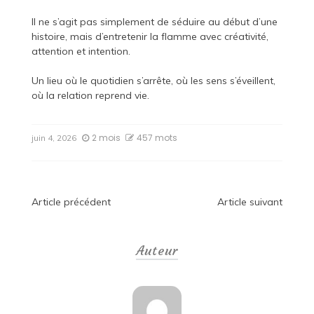
Il ne s’agit pas simplement de séduire au début d’une
histoire, mais d’entretenir la flamme avec créativité,
attention et intention.
Un lieu où le quotidien s’arrête, où les sens s’éveillent,
où la relation reprend vie.
2 mois
457 mots
juin 4, 2026
Navigation
Article précédent
Article suivant
de
Auteur
l’article