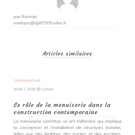
par
Romain
mixtopic@dylt7978.odns.fr
Articles similaires
Uncategorized
Un
août 7, 2026
2 jours
ao
Le rôle de la menuiserie dans la
Q
construction contemporaine
d
p
nde
La menuiserie constitue un art millénaire qui implique
r
es,
la conception et l’installation de structures boisées,
p
 Ce
telles que des fenêtres, des portes, et des escaliers.