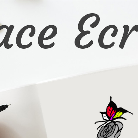
ace Ecr