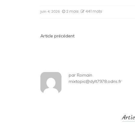
2 mois
441 mots
juin 4, 2026
Navigation
Article précédent
de
l’article
par
Romain
mixtopic@dylt7978.odns.fr
Arti