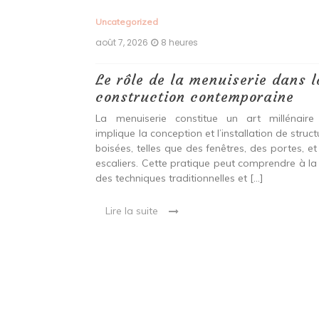
Uncategorized
août 7, 2026
8 heures
 antiques :
Le rôle de la menuiserie dans l
construction contemporaine
ine ancien qui
La menuiserie constitue un art millénaire
stallation de
implique la conception et l’installation de struc
s fenêtres, des
boisées, telles que des fenêtres, des portes, et
eut inclure à la
escaliers. Cette pratique peut comprendre à la 
ionnelles et
des techniques traditionnelles et […]
Lire la suite