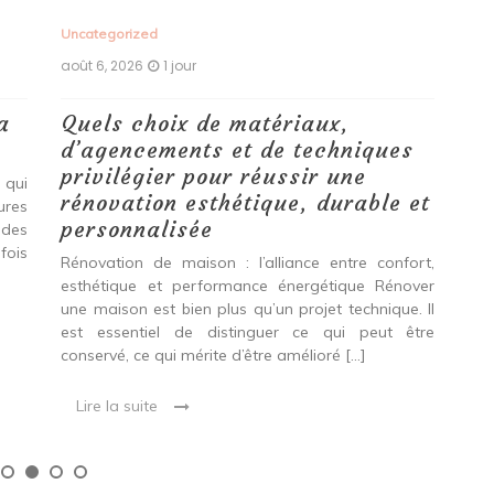
Uncategorized
Unc
août 6, 2026
1 jour
aoû
a
Quels choix de matériaux,
Ét
d’agencements et de techniques
tr
privilégier pour réussir une
 qui
Qu
rénovation esthétique, durable et
tures
pro
personnalisée
 des
se
fois
int
Rénovation de maison : l’alliance entre confort,
spé
esthétique et performance énergétique Rénover
Ava
une maison est bien plus qu’un projet technique. Il
est essentiel de distinguer ce qui peut être
L
conservé, ce qui mérite d’être amélioré […]
Lire la suite