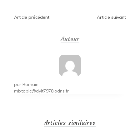
Navigation
Article précédent
Article suivant
de
Auteur
l’article
par
Romain
mixtopic@dylt7978.odns.fr
Articles similaires