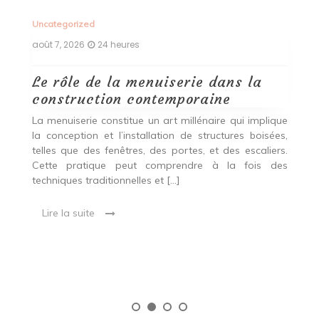
Uncategorized
Un
août 7, 2026
24 heures
ao
Le rôle de la menuiserie dans la
Q
construction contemporaine
d
p
nde
La menuiserie constitue un art millénaire qui implique
r
es,
la conception et l’installation de structures boisées,
p
 Ce
telles que des fenêtres, des portes, et des escaliers.
es
Cette pratique peut comprendre à la fois des
R
techniques traditionnelles et […]
e
ma
Lire la suite
es
qu