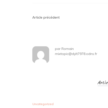
Navigation
Article précédent
de
l’article
par
Romain
mixtopic@dylt7978.odns.fr
Arti
Uncategorized