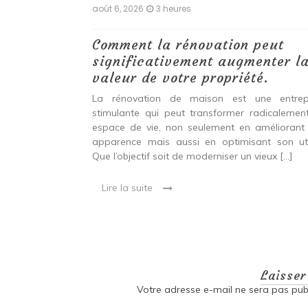
août 6, 2026
3 heures
ser vos
Comment la rénovation peut
à
significativement augmenter l
rables
valeur de votre propriété.
pour faciliter le
La rénovation de maison est une entrep
 nos jours, de
stimulante qui peut transformer radicalemen
our accompagner
espace de vie, non seulement en améliorant
Que vous soyez à
apparence mais aussi en optimisant son util
Que l’objectif soit de moderniser un vieux […]
Lire la suite
Laisse
Votre adresse e-mail ne sera pas publ