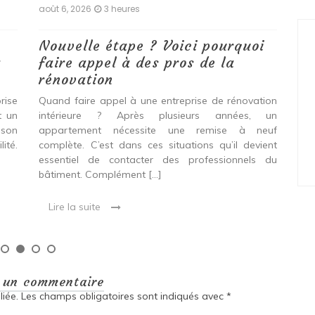
août 6, 2026
3 heures
aoû
Nouvelle étape ? Voici pourquoi
Pu
a
faire appel à des pros de la
dé
rénovation
Ces
dan
rise
Quand faire appel à une entreprise de rénovation
pro
t un
intérieure ? Après plusieurs années, un
leu
 son
appartement nécessite une remise à neuf
rep
ité.
complète. C’est dans ces situations qu’il devient
essentiel de contacter des professionnels du
bâtiment. Complément […]
L
Lire la suite
r un commentaire
iée.
Les champs obligatoires sont indiqués avec
*