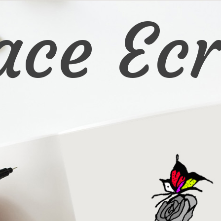
ace Ecr