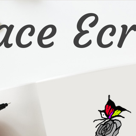
ace Ecr