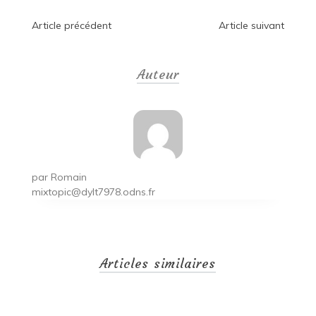
Navigation
Article précédent
Article suivant
de
Auteur
l’article
par
Romain
mixtopic@dylt7978.odns.fr
Articles similaires