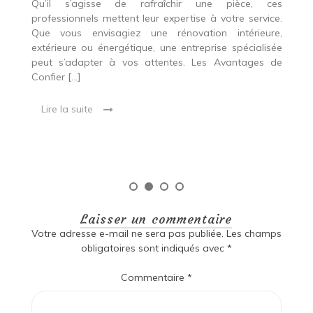
Qu’il s’agisse de rafraîchir une pièce, ces
professionnels mettent leur expertise à votre service.
L
Que vous envisagiez une rénovation intérieure,
p
extérieure ou énergétique, une entreprise spécialisée
e
t,
peut s’adapter à vos attentes. Les Avantages de
es
une
Confier […]
s
est
[…
 ce
Lire la suite
Laisser un commentaire
Votre adresse e-mail ne sera pas publiée.
Les champs
obligatoires sont indiqués avec
*
Commentaire
*