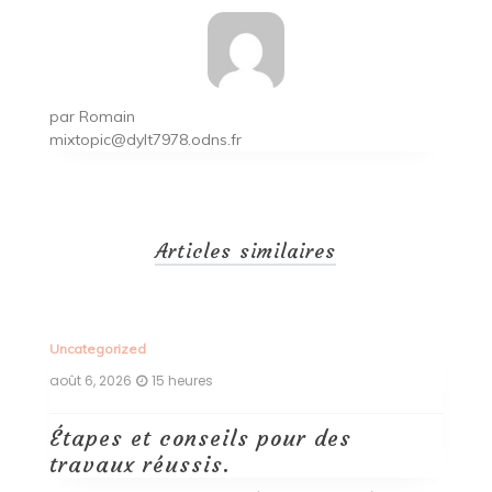
par
Romain
mixtopic@dylt7978.odns.fr
Articles similaires
Uncategorized
Un
août 6, 2026
15 heures
ao
Étapes et conseils pour des
D
travaux réussis.
c
c