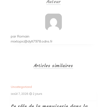
Auteur
l’article
par
Romain
mixtopic@dylt7978.odns.fr
Articles similaires
Uncategorized
Un
août 7, 2026
2 jours
ao
Le rôle de la menuiserie dans la
Q