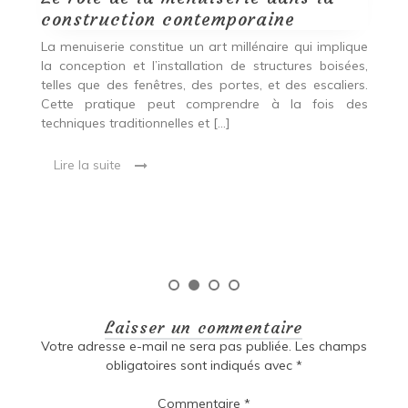
construction contemporaine
d
p
nde
La menuiserie constitue un art millénaire qui implique
r
es,
la conception et l’installation de structures boisées,
p
 Ce
telles que des fenêtres, des portes, et des escaliers.
es
Cette pratique peut comprendre à la fois des
R
techniques traditionnelles et […]
e
ma
Lire la suite
es
qu
Laisser un commentaire
Votre adresse e-mail ne sera pas publiée.
Les champs
obligatoires sont indiqués avec
*
Commentaire
*