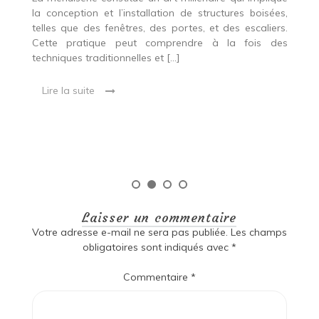
r
es,
la conception et l’installation de structures boisées,
p
 Ce
telles que des fenêtres, des portes, et des escaliers.
es
Cette pratique peut comprendre à la fois des
R
techniques traditionnelles et […]
e
ma
Lire la suite
es
qu
Laisser un commentaire
Votre adresse e-mail ne sera pas publiée.
Les champs
obligatoires sont indiqués avec
*
Commentaire
*