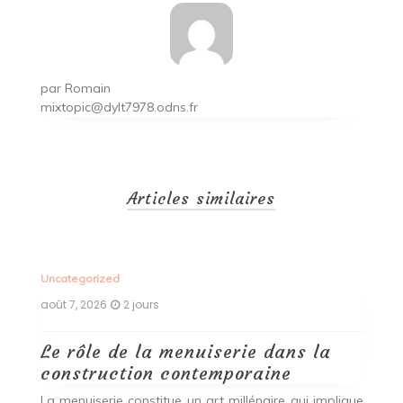
par
Romain
mixtopic@dylt7978.odns.fr
Articles similaires
Uncategorized
Un
août 7, 2026
2 jours
ao
Le rôle de la menuiserie dans la
Q
construction contemporaine
d
p
nde
La menuiserie constitue un art millénaire qui implique