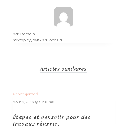
par
Romain
mixtopic@dylt7978.odns.fr
Articles similaires
Uncategorized
Un
août 6, 2026
5 heures
ao
Étapes et conseils pour des
D
travaux réussis.
c