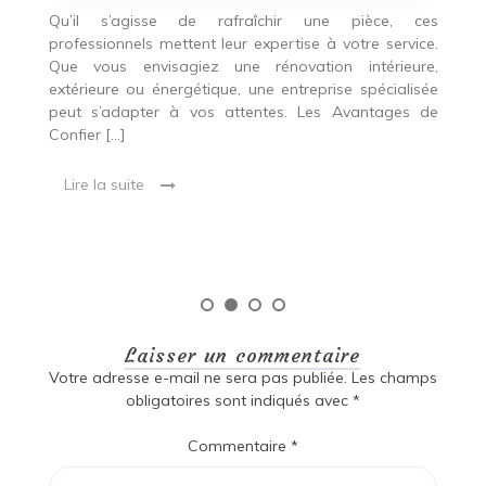
c
Qu’il s’agisse de rafraîchir une pièce, ces
professionnels mettent leur expertise à votre service.
L
Que vous envisagiez une rénovation intérieure,
p
extérieure ou énergétique, une entreprise spécialisée
e
t,
peut s’adapter à vos attentes. Les Avantages de
es
une
Confier […]
s
est
[…
 ce
Lire la suite
Laisser un commentaire
Votre adresse e-mail ne sera pas publiée.
Les champs
obligatoires sont indiqués avec
*
Commentaire
*