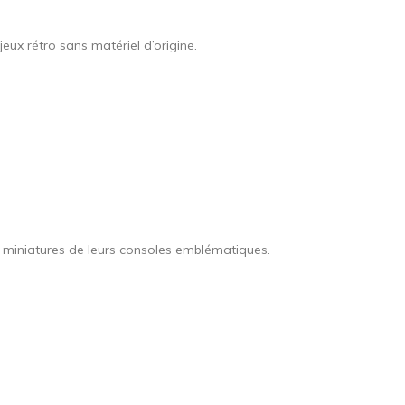
eux rétro sans matériel d’origine.
s miniatures de leurs consoles emblématiques.