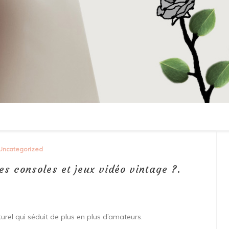
Uncategorized
s consoles et jeux vidéo vintage ?.
rel qui séduit de plus en plus d’amateurs.