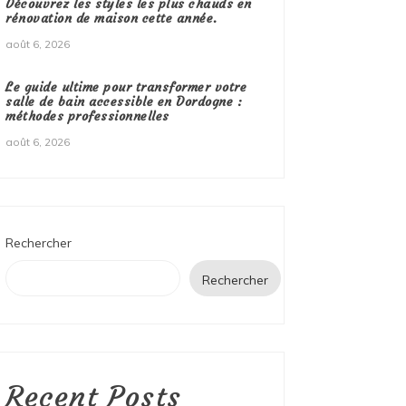
Découvrez les styles les plus chauds en
rénovation de maison cette année.
août 6, 2026
Le guide ultime pour transformer votre
salle de bain accessible en Dordogne :
méthodes professionnelles
août 6, 2026
Rechercher
Rechercher
Recent Posts