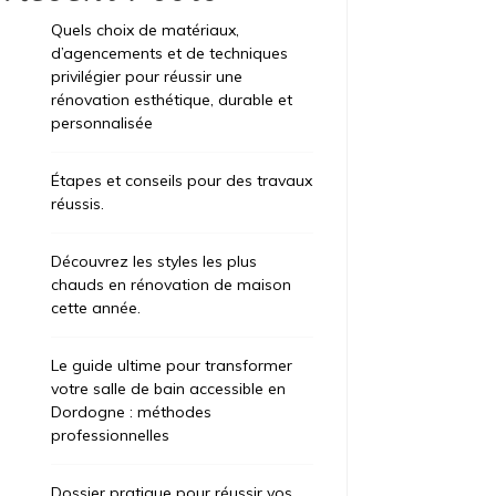
Quels choix de matériaux,
d’agencements et de techniques
privilégier pour réussir une
rénovation esthétique, durable et
personnalisée
Étapes et conseils pour des travaux
réussis.
Découvrez les styles les plus
chauds en rénovation de maison
cette année.
Le guide ultime pour transformer
votre salle de bain accessible en
Dordogne : méthodes
professionnelles
Dossier pratique pour réussir vos