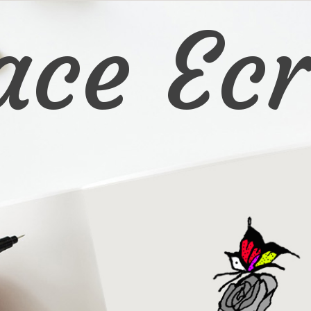
ace Ecr