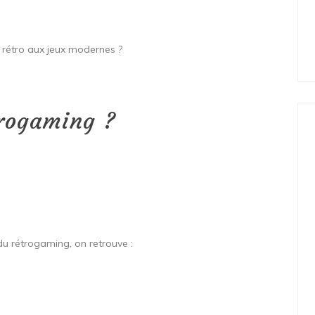
s rétro aux jeux modernes ?
trogaming ?
u rétrogaming, on retrouve :