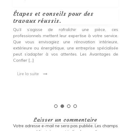
Découvrez les styles les plus
L
chauds en rénovation de maison
v
cette année.
D
es
p
ce.
La rénovation de maison est une démarche
e,
passionnante qui peut substantiellement changer un
En
sée
espace de vie, améliorant non seulement son
e
de
esthétique, mais aussi sa fonctionnalité. Que l’objectif
p
soit de rafraîchir un espace désuet ou d’augmenter
p
[…]
Pé
Lire la suite
Laisser un commentaire
Votre adresse e-mail ne sera pas publiée.
Les champs