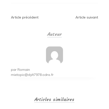
Navigation
Article précédent
Article suivant
de
Auteur
l’article
par
Romain
mixtopic@dylt7978.odns.fr
Articles similaires