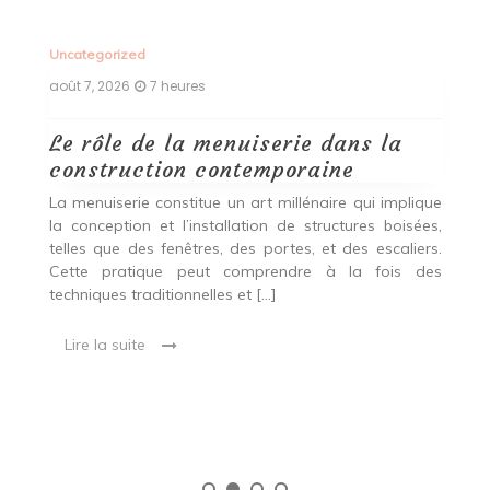
Uncategorized
août 6, 2026
1 jour
la
Quels choix de matériaux,
d’agencements et de techniques
privilégier pour réussir une
implique
rénovation esthétique, durable et
boisées,
personnalisée
caliers.
ois des
Rénovation de maison : l’alliance entre confort,
esthétique et performance énergétique Rénover une
maison est bien plus qu’un projet technique. Il est
essentiel de distinguer ce qui peut être conservé, ce
qui mérite d’être amélioré […]
Lire la suite