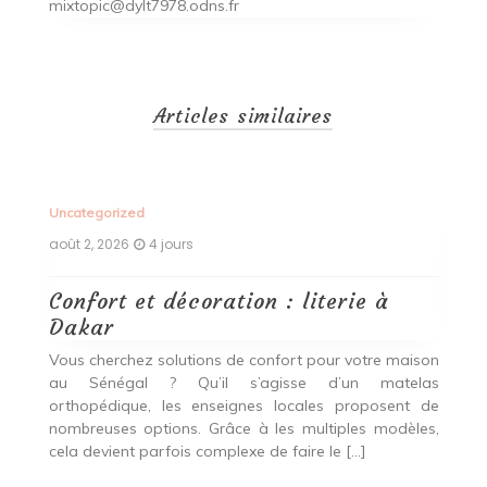
mixtopic@dylt7978.odns.fr
Articles similaires
Uncategorized
Un
août 2, 2026
4 jours
ao
Bien dormir et aménager son
A
intérieur : matelas au Sénégal
:
son
Vous cherchez produits de qualité pour votre intérieur
V
as
au Sénégal ? Que vous ayez besoin d’un lit
vo
de
confortable, les spécialistes comme Eden proposent
m
es,
une large gamme. Entre les multiples modèles, cela
pr
devient parfois complexe de […]
mo