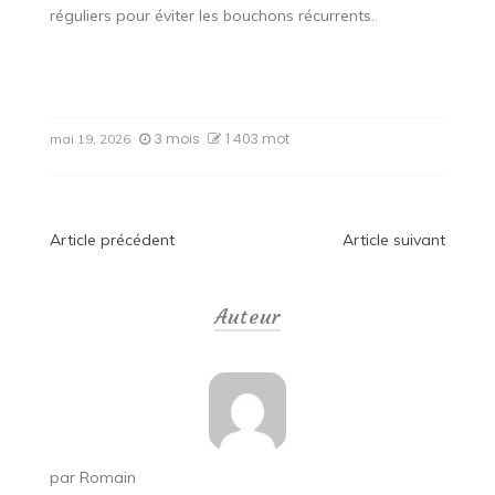
réguliers pour éviter les bouchons récurrents.
3 mois
1 403 mot
mai 19, 2026
Navigation
Article précédent
Article suivant
de
Auteur
l’article
par
Romain