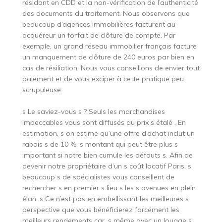
résidant en CDD et la non-vérification de l’authenticité
des documents du traitement. Nous observons que
beaucoup d’agences immobilières facturent au
acquéreur un forfait de clôture de compte. Par
exemple, un grand réseau immobilier français facture
un manquement de clôture de 240 euros par bien en
cas de résiliation. Nous vous conseillons de envier tout
paiement et de vous exciper à cette pratique peu
scrupuleuse.
s Le saviez-vous s ? Seuls les marchandises
impeccables vous sont diffusés au prix s étalé . En
estimation, s on estime qu’une offre d’achat inclut un
rabais s de 10 %, s montant qui peut être plus s
important si notre bien cumule les défauts s. Afin de
devenir notre propriétaire d’un s coût locatif Paris, s
beaucoup s de spécialistes vous conseillent de
rechercher s en premier s lieu s les s avenues en plein
élan. s Ce n’est pas en embellissant les meilleures s
perspective que vous bénéficierez forcément les
meilleurs rendements car, s même avec un louage s