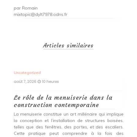
par
Romain
mixtopic@dylt7978.odns.fr
Articles similaires
Uncategorized
Un
août 7, 2026
10 heures
ao
Le rôle de la menuiserie dans la
Q
construction contemporaine
d
p
nde
La menuiserie constitue un art millénaire qui implique
r
es,
la conception et l’installation de structures boisées,
p
 Ce
telles que des fenêtres, des portes, et des escaliers.
es
Cette pratique peut comprendre à la fois des
R