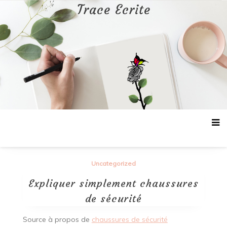
Aller
Trace Ecrite
au
contenu
Uncategorized
Expliquer simplement chaussures
de sécurité
Source à propos de
chaussures de sécurité