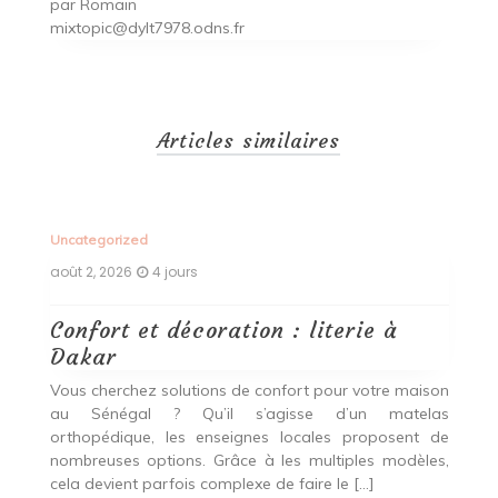
par
Romain
mixtopic@dylt7978.odns.fr
Articles similaires
Uncategorized
Un
août 2, 2026
4 jours
ao
Confort et décoration : literie à
B
Dakar
i
our
Vous cherchez solutions de confort pour votre maison
Vo
ier
au Sénégal ? Qu’il s’agisse d’un matelas
a
oix
orthopédique, les enseignes locales proposent de
c
nombreuses options. Grâce à les multiples modèles,
u
cela devient parfois complexe de faire le […]
de