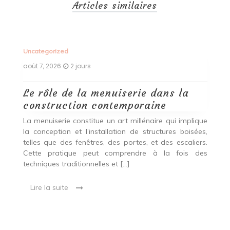
Articles similaires
Uncategorized
Un
août 7, 2026
2 jours
ao
Le rôle de la menuiserie dans la
Q
construction contemporaine
d
p
nde
La menuiserie constitue un art millénaire qui implique
r
es,
la conception et l’installation de structures boisées,
p
 Ce
telles que des fenêtres, des portes, et des escaliers.
es
Cette pratique peut comprendre à la fois des
R
techniques traditionnelles et […]
e
ma
Lire la suite
es
qu