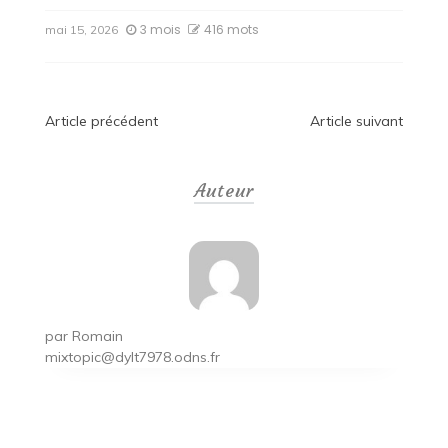
3 mois
416 mots
mai 15, 2026
Navigation
Article précédent
Article suivant
de
Auteur
l’article
par
Romain
mixtopic@dylt7978.odns.fr