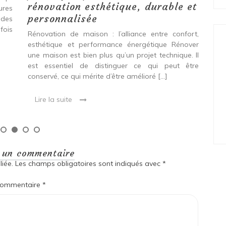
rénovation esthétique, durable et
tures
pro
personnalisée
 des
se
fois
int
Rénovation de maison : l’alliance entre confort,
spé
esthétique et performance énergétique Rénover
Ava
une maison est bien plus qu’un projet technique. Il
est essentiel de distinguer ce qui peut être
L
conservé, ce qui mérite d’être amélioré […]
Lire la suite
r un commentaire
iée.
Les champs obligatoires sont indiqués avec
*
ommentaire
*