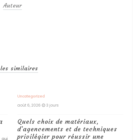
Auteur
cles similaires
Uncategorized
Unc
août 6, 2026
3 jours
aoû
a
Quels choix de matériaux,
Ét
d’agencements et de techniques
tr
privilégier pour réussir une
 qui
Qu