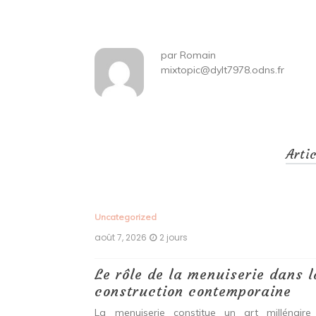
l’article
par
Romain
mixtopic@dylt7978.odns.fr
Arti
Uncategorized
août 7, 2026
2 jours
 antiques :
Le rôle de la menuiserie dans l
construction contemporaine
ine ancien qui
La menuiserie constitue un art millénaire