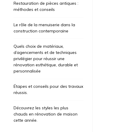
Restauration de pièces antiques :
méthodes et conseils
Le rôle de la menuiserie dans la
construction contemporaine
Quels choix de matériaux,
d’agencements et de techniques
privilégier pour réussir une
rénovation esthétique, durable et
personnalisée
Étapes et conseils pour des travaux
ategorized
Uncategorized
réussis.
t 6, 2026
3 jours
août 7, 2026
2
Découvrez les styles les plus
apes et conseils pour des
Restaurat
chauds en rénovation de maison
cette année.
avaux réussis.
méthodes 
’il s’agisse de rafraîchir une pièce, ces
La menuiserie