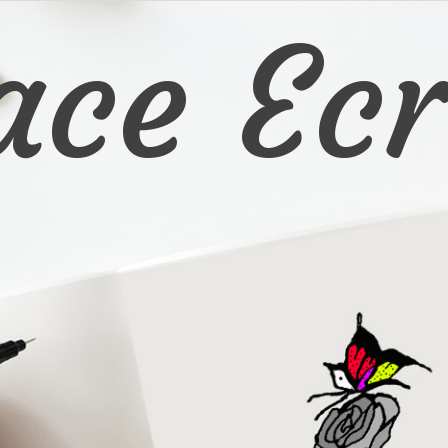
ace Ecr