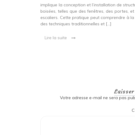
stallation de
implique la conception et l’installation de struc
s fenêtres, des
boisées, telles que des fenêtres, des portes, et
eut inclure à la
escaliers. Cette pratique peut comprendre à la 
ionnelles et
des techniques traditionnelles et […]
Lire la suite
Laisse
Votre adresse e-mail ne sera pas publ
C