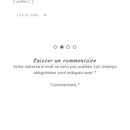
soit de rafraîchir un espace désuet ou d’augmenter
p
[…]
Pé
Lire la suite
Laisser un commentaire
Votre adresse e-mail ne sera pas publiée.
Les champs
obligatoires sont indiqués avec
*
Commentaire
*