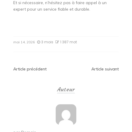
Et si nécessaire, n’hésitez pas à faire appel à un
expert pour un service fiable et durable.
3 mois
1 387 mot
mai 14, 2026
Navigation
Article précédent
Article suivant
de
Auteur
l’article