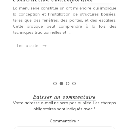
p
nde
La menuiserie constitue un art millénaire qui implique
r
es,
la conception et l’installation de structures boisées,
p
 Ce
telles que des fenêtres, des portes, et des escaliers.
es
Cette pratique peut comprendre à la fois des
R
techniques traditionnelles et […]
e
ma
Lire la suite
es
qu
Laisser un commentaire
Votre adresse e-mail ne sera pas publiée.
Les champs
obligatoires sont indiqués avec
*
Commentaire
*