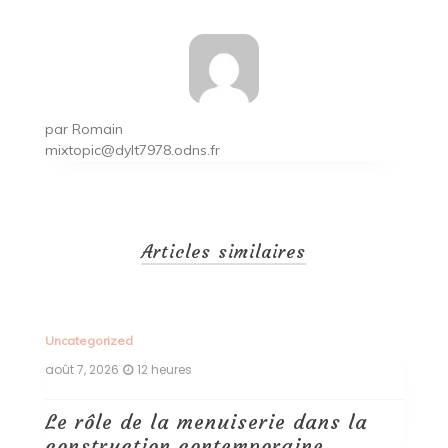
par
Romain
mixtopic@dylt7978.odns.fr
Articles similaires
Uncategorized
Un
août 7, 2026
12 heures
ao
Le rôle de la menuiserie dans la
Q
construction contemporaine
d