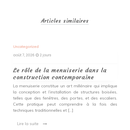
Articles similaires
Uncategorized
Un
août 7, 2026
2 jours
ao
Le rôle de la menuiserie dans la
Q
construction contemporaine
d
p
nde
La menuiserie constitue un art millénaire qui implique
r
es,
la conception et l’installation de structures boisées,
p
 Ce
telles que des fenêtres, des portes, et des escaliers.
es
Cette pratique peut comprendre à la fois des
R
techniques traditionnelles et […]
e
ma
Lire la suite
es