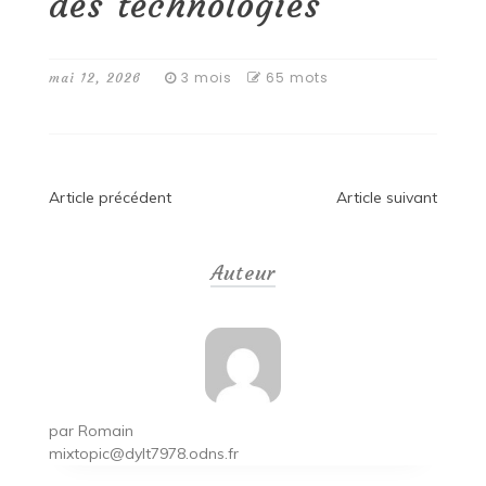
des technologies
3 mois
65 mots
mai 12, 2026
Navigation
Article précédent
Article suivant
de
Auteur
l’article
par
Romain
mixtopic@dylt7978.odns.fr