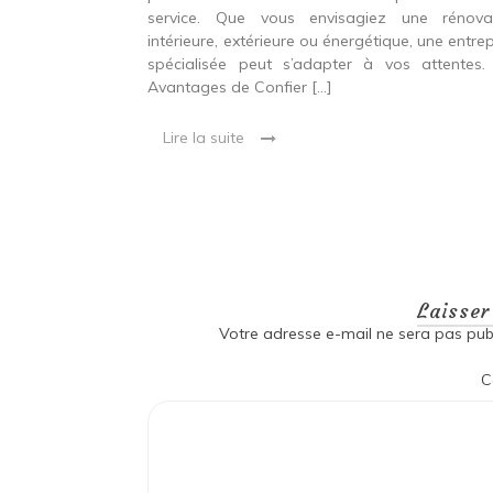
service. Que vous envisagiez une rénova
intérieure, extérieure ou énergétique, une entrep
 entre confort,
spécialisée peut s’adapter à vos attentes.
étique Rénover
Avantages de Confier […]
et technique. Il
 qui peut être
Lire la suite
oré […]
Laisse
Votre adresse e-mail ne sera pas publ
C