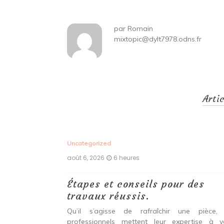
l’article
par
Romain
mixtopic@dylt7978.odns.fr
Arti
Uncategorized
août 6, 2026
6 heures
ux,
Étapes et conseils pour des
echniques
travaux réussis.
r une
Qu’il s’agisse de rafraîchir une pièce,
durable et
professionnels mettent leur expertise à v