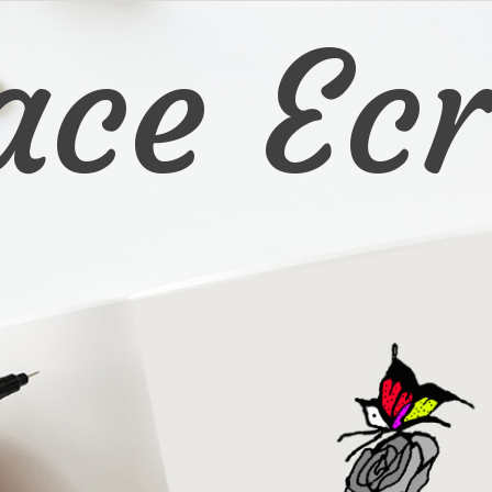
ace Ecr