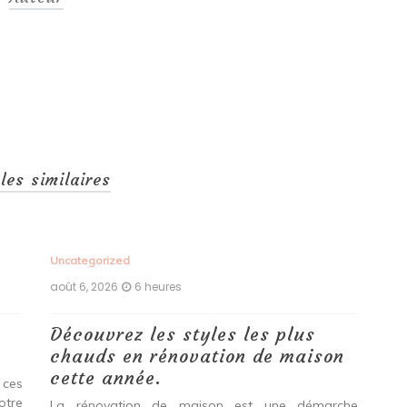
cles similaires
Uncategorized
Unc
août 6, 2026
6 heures
aoû
Découvrez les styles les plus
Le
chauds en rénovation de maison
vo
cette année.
Do
 ces
pr
otre
La rénovation de maison est une démarche