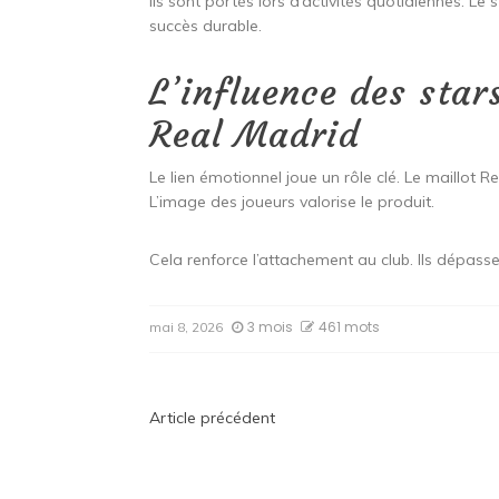
Ils sont portés lors d’activités quotidiennes. Le 
succès durable.
L’influence des star
Real Madrid
Le lien émotionnel joue un rôle clé. Le maillot R
L’image des joueurs valorise le produit.
Cela renforce l’attachement au club. Ils dépasse
3 mois
461 mots
mai 8, 2026
Navigation
Article précédent
de