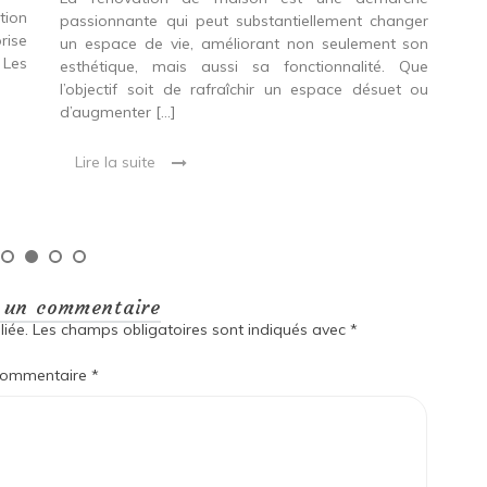
tion
passionnante qui peut substantiellement changer
Env
rise
un espace de vie, améliorant non seulement son
gag
 Les
esthétique, mais aussi sa fonctionnalité. Que
le
l’objectif soit de rafraîchir un espace désuet ou
acc
d’augmenter […]
Que
en 
Lire la suite
L
r un commentaire
iée.
Les champs obligatoires sont indiqués avec
*
ommentaire
*