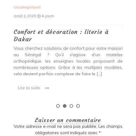
Uncategorized
Un
août 2, 2026
4 jours
ao
Confort et décoration : literie à
B
Dakar
i
our
Vous cherchez solutions de confort pour votre maison
Vo
ier
au Sénégal ? Qu’il s’agisse d’un matelas
a
oix
orthopédique, les enseignes locales proposent de
c
nombreuses options. Grâce à les multiples modèles,
u
cela devient parfois complexe de faire le […]
de
Lire la suite
Laisser un commentaire
Votre adresse e-mail ne sera pas publiée.
Les champs
obligatoires sont indiqués avec
*