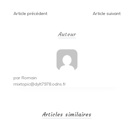
Navigation
Article précédent
Article suivant
de
Auteur
l’article
par
Romain
mixtopic@dylt7978.odns.fr
Articles similaires