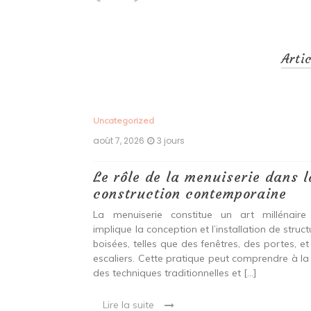
Arti
Uncategorized
août 7, 2026
3 jours
 antiques :
Le rôle de la menuiserie dans l
construction contemporaine
ine ancien qui
La menuiserie constitue un art millénaire
stallation de
implique la conception et l’installation de struc
s fenêtres, des
boisées, telles que des fenêtres, des portes, et
eut inclure à la
escaliers. Cette pratique peut comprendre à la 
ionnelles et
des techniques traditionnelles et […]
Lire la suite