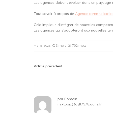
Les agences doivent évoluer dans un paysage 
Tout savoir à propos de
Agence communicatio
Cela implique d’intégrer de nouvelles compéte
Les agences qui s’adapteront aux nouvelles ten
3 mois
702 mots
mai 8, 2026
Navigation
Article précédent
de
l’article
par
Romain
mixtopic@dylt7978.odns.fr