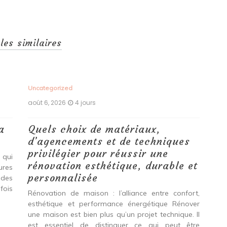
cles similaires
Uncategorized
Unc
août 6, 2026
4 jours
aoû
a
Quels choix de matériaux,
Ét
d’agencements et de techniques
tr
privilégier pour réussir une
 qui
Qu
rénovation esthétique, durable et
tures
pro
personnalisée
 des
se
fois
int
Rénovation de maison : l’alliance entre confort,
spé
esthétique et performance énergétique Rénover
Ava
une maison est bien plus qu’un projet technique. Il
est essentiel de distinguer ce qui peut être