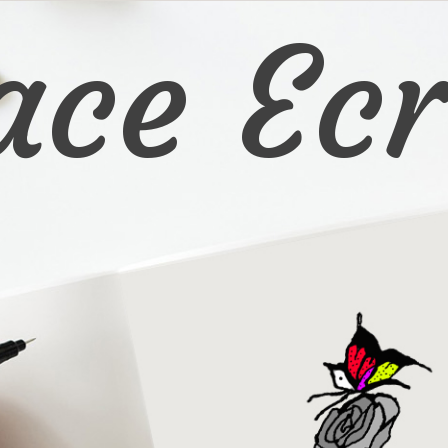
ace Ecr