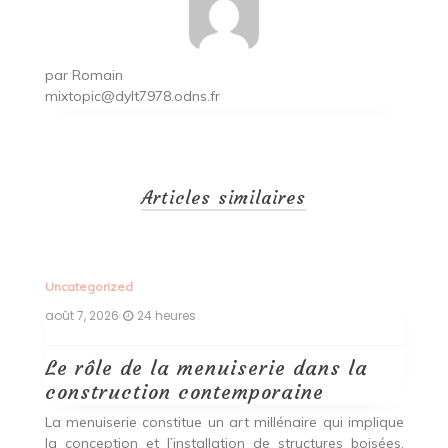
par
Romain
mixtopic@dylt7978.odns.fr
Articles similaires
Uncategorized
Un
août 7, 2026
24 heures
ao
Le rôle de la menuiserie dans la
Q
construction contemporaine
d
p
nde
La menuiserie constitue un art millénaire qui implique
r
es,
la conception et l’installation de structures boisées,