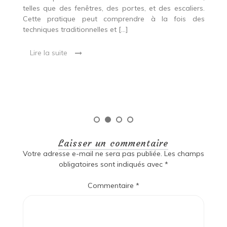
p
 Ce
telles que des fenêtres, des portes, et des escaliers.
es
Cette pratique peut comprendre à la fois des
R
techniques traditionnelles et […]
e
ma
Lire la suite
es
qu
Laisser un commentaire
Votre adresse e-mail ne sera pas publiée.
Les champs
obligatoires sont indiqués avec
*
Commentaire
*