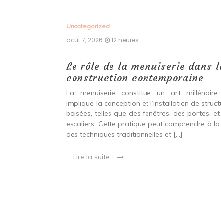
Uncategorized
août 7, 2026
12 heures
 antiques :
Le rôle de la menuiserie dans l
construction contemporaine
ine ancien qui
La menuiserie constitue un art millénaire
stallation de
implique la conception et l’installation de struc
s fenêtres, des
boisées, telles que des fenêtres, des portes, et
eut inclure à la
escaliers. Cette pratique peut comprendre à la 
ionnelles et
des techniques traditionnelles et […]
Lire la suite