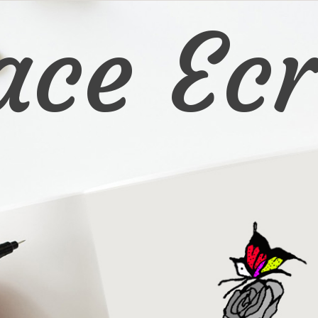
ace Ecr