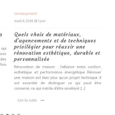
Uncategorized
Unc
août 6, 2026
1 jour
aoû
a
Quels choix de matériaux,
Ét
d’agencements et de techniques
tr
privilégier pour réussir une
 qui
Qu
rénovation esthétique, durable et
tures
pro
personnalisée
 des
se
fois
int
Rénovation de maison : l’alliance entre confort,
spé
esthétique et performance énergétique Rénover
Ava
une maison est bien plus qu’un projet technique. Il
est essentiel de distinguer ce qui peut être
L
conservé, ce qui mérite d’être amélioré […]
Lire la suite