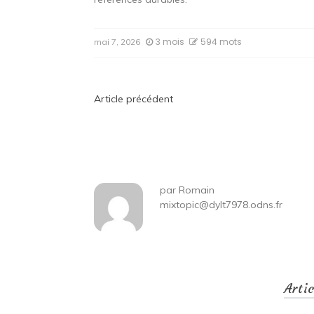
3 mois
594 mots
mai 7, 2026
Navigation
Article précédent
de
l’article
par
Romain
mixtopic@dylt7978.odns.fr
Arti