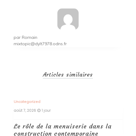
par
Romain
mixtopic@dylt7978.odns.fr
Articles similaires
Uncategorized
Un
août 7, 2026
1 jour
ao
Le rôle de la menuiserie dans la
Q
construction contemporaine
d