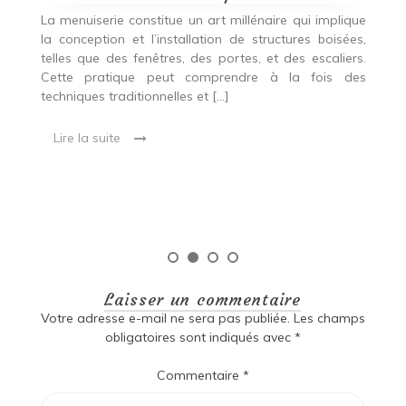
p
nde
La menuiserie constitue un art millénaire qui implique
r
es,
la conception et l’installation de structures boisées,
p
 Ce
telles que des fenêtres, des portes, et des escaliers.
es
Cette pratique peut comprendre à la fois des
R
techniques traditionnelles et […]
e
ma
Lire la suite
es
qu
Laisser un commentaire
Votre adresse e-mail ne sera pas publiée.
Les champs
obligatoires sont indiqués avec
*
Commentaire
*