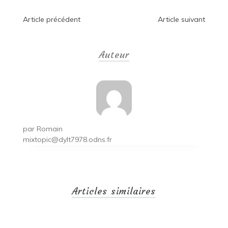
Navigation
Article précédent
Article suivant
de
Auteur
l’article
par
Romain
mixtopic@dylt7978.odns.fr
Articles similaires