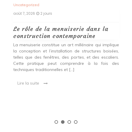
Uncategorized
Un
août 7, 2026
2 jours
ao
Le rôle de la menuiserie dans la
Q
construction contemporaine
d
p
nde
La menuiserie constitue un art millénaire qui implique
r
es,
la conception et l’installation de structures boisées,
p
 Ce
telles que des fenêtres, des portes, et des escaliers.
es
Cette pratique peut comprendre à la fois des
R
techniques traditionnelles et […]
e
ma
Lire la suite
es
qu