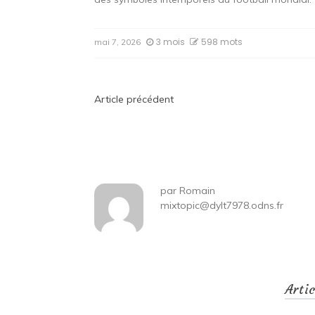
3 mois
598 mots
mai 7, 2026
Navigation
Article précédent
de
l’article
par
Romain
mixtopic@dylt7978.odns.fr
Arti