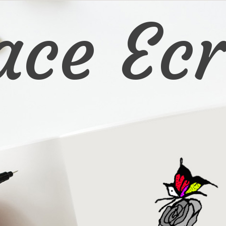
ace Ecr