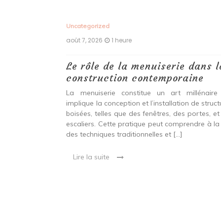
Uncategorized
août 7, 2026
1 heure
 antiques :
Le rôle de la menuiserie dans l
construction contemporaine
ine ancien qui
La menuiserie constitue un art millénaire
stallation de
implique la conception et l’installation de struc
s fenêtres, des
boisées, telles que des fenêtres, des portes, et
eut inclure à la
escaliers. Cette pratique peut comprendre à la 
ionnelles et
des techniques traditionnelles et […]
Lire la suite