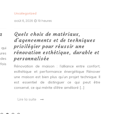
Uncategorized
Unc
août 6, 2026
19 heures
aoû
a
Quels choix de matériaux,
Ét
d’agencements et de techniques
tr
privilégier pour réussir une
 qui
Qu
rénovation esthétique, durable et
tures
pro
personnalisée
 des
se
fois
int
Rénovation de maison : l’alliance entre confort,
spé
esthétique et performance énergétique Rénover
Ava
une maison est bien plus qu’un projet technique. Il
est essentiel de distinguer ce qui peut être
L
conservé, ce qui mérite d’être amélioré […]
Lire la suite