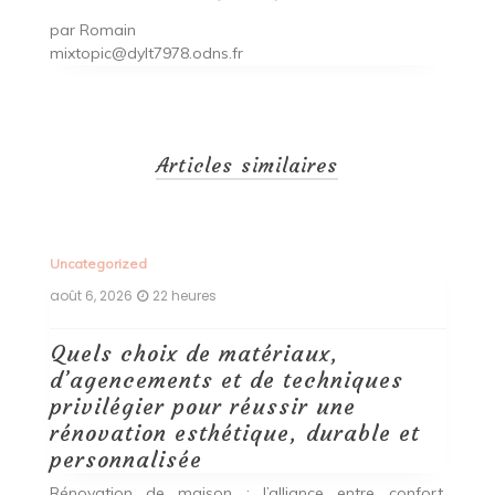
par
Romain
mixtopic@dylt7978.odns.fr
Articles similaires
Uncategorized
Un
août 6, 2026
22 heures
ao
Quels choix de matériaux,
É
d’agencements et de techniques
t
privilégier pour réussir une
que
Q
rénovation esthétique, durable et
es,
pr
personnalisée
rs.
Q
es
ex
Rénovation de maison : l’alliance entre confort,