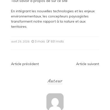
Tout savoir à propos de
sur ce site
En intégrant les nouvelles technologies et les enjeux
environnementaux, les concepteurs paysagistes
transforment notre rapport à la nature et aux
territoires.
3 mois
931 mots
avril 29, 2026
Navigation
Article précédent
Article suivant
de
Auteur
l’article