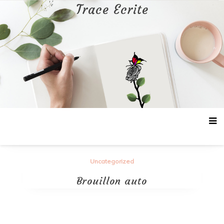
Aller
Trace Ecrite
au
contenu
Uncategorized
Brouillon auto