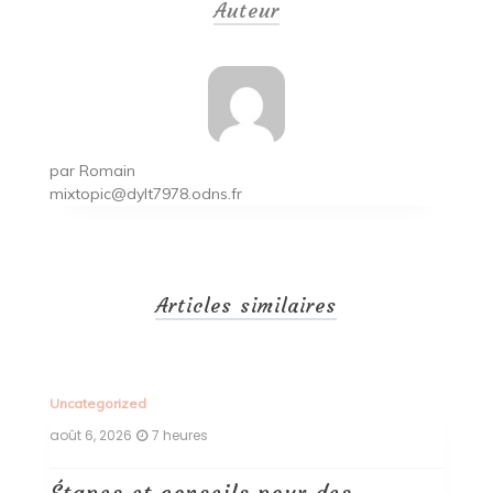
Auteur
l’article
par
Romain
mixtopic@dylt7978.odns.fr
Articles similaires
Uncategorized
Un
août 6, 2026
7 heures
ao
Étapes et conseils pour des
D