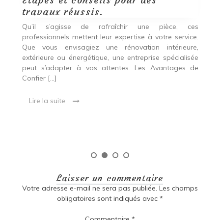
travaux réussis.
c
c
Qu’il s’agisse de rafraîchir une pièce, ces
professionnels mettent leur expertise à votre service.
L
Que vous envisagiez une rénovation intérieure,
p
extérieure ou énergétique, une entreprise spécialisée
e
t,
peut s’adapter à vos attentes. Les Avantages de
es
une
Confier […]
s
est
[…
 ce
Lire la suite
Laisser un commentaire
Votre adresse e-mail ne sera pas publiée.
Les champs
obligatoires sont indiqués avec
*
Commentaire
*