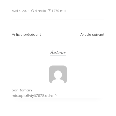
4 mois
1 779 mot
avril 4, 2026
Navigation
Article précédent
Article suivant
de
Auteur
l’article
par
Romain
mixtopic@dylt7978.odns.fr