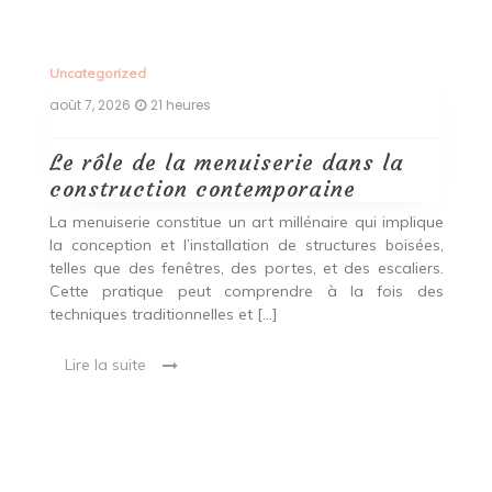
Uncategorized
Un
août 7, 2026
21 heures
ao
Le rôle de la menuiserie dans la
Q
construction contemporaine
d
p
nde
La menuiserie constitue un art millénaire qui implique
r
es,
la conception et l’installation de structures boisées,
p
 Ce
telles que des fenêtres, des portes, et des escaliers.
es
Cette pratique peut comprendre à la fois des
R
techniques traditionnelles et […]
e
ma
Lire la suite
es
qu