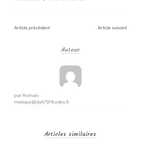
Navigation
Article précédent
Article suivant
de
Auteur
l’article
par
Romain
mixtopic@dylt7978.odns.fr
Articles similaires