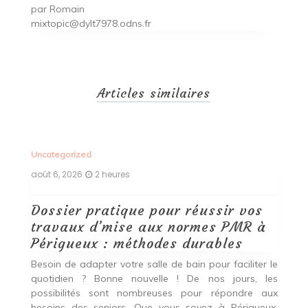
par
Romain
mixtopic@dylt7978.odns.fr
Articles similaires
Uncategorized
Un
août 6, 2026
2 heures
ao
Dossier pratique pour réussir vos
N
travaux d’mise aux normes PMR à
l
Périgueux : méthodes durables
m
Besoin de adapter votre salle de bain pour faciliter le
E
quotidien ? Bonne nouvelle ! De nos jours, les
q
ner
possibilités sont nombreuses pour répondre aux
n
es
besoins des seniors. Que vous soyez à Périgueux,
l’