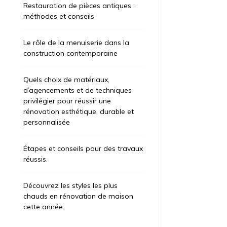
Restauration de pièces antiques :
méthodes et conseils
Le rôle de la menuiserie dans la
construction contemporaine
ategorized
Uncategorized
t 6, 2026
3 jours
août 7, 2026
2
Quels choix de matériaux,
d’agencements et de techniques
privilégier pour réussir une
apes et conseils pour des
Restaurat
rénovation esthétique, durable et
avaux réussis.
méthodes 
personnalisée
’il s’agisse de rafraîchir une pièce, ces
La menuiserie
fessionnels mettent leur expertise à votre
demande la c
Étapes et conseils pour des travaux
rvice. Que vous envisagiez une rénovation
structures bo
réussis.
érieure, extérieure ou énergétique, une entreprise
portes, et des 
cialisée peut s’adapter à vos attentes. Les
fois des te
ntages de Confier […]
contemporaines
Découvrez les styles les plus
chauds en rénovation de maison
cette année.
ire la suite
Lire la suite