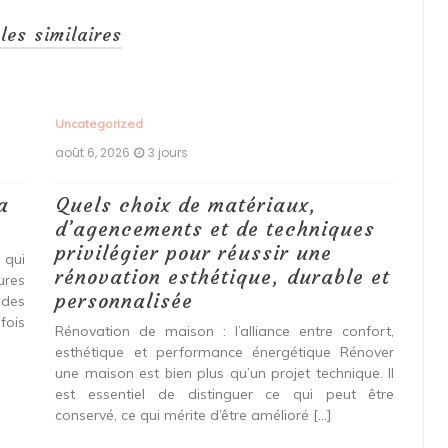
cles similaires
Uncategorized
Unc
août 6, 2026
3 jours
aoû
a
Quels choix de matériaux,
Ét
d’agencements et de techniques
tr
privilégier pour réussir une
 qui
Qu
rénovation esthétique, durable et
tures
pro
personnalisée
 des
se
fois
int
Rénovation de maison : l’alliance entre confort,
spé
esthétique et performance énergétique Rénover
Ava
une maison est bien plus qu’un projet technique. Il
est essentiel de distinguer ce qui peut être
L
conservé, ce qui mérite d’être amélioré […]