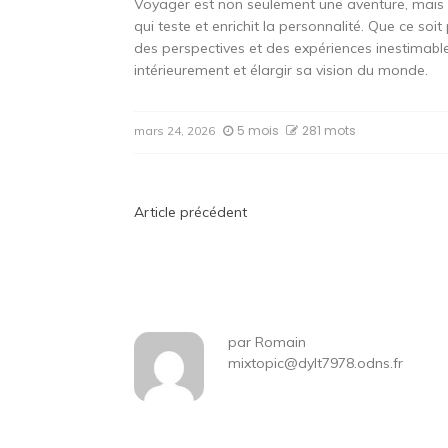
Voyager est non seulement une aventure, mais 
qui teste et enrichit la personnalité. Que ce soi
des perspectives et des expériences inestimabl
intérieurement et élargir sa vision du monde.
5 mois
281 mots
mars 24, 2026
Navigation
Article précédent
de
l’article
par
Romain
mixtopic@dylt7978.odns.fr