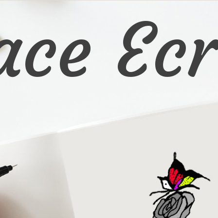
ace Ecr