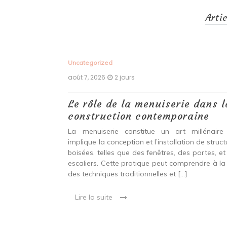
Arti
Uncategorized
août 7, 2026
2 jours
 antiques :
Le rôle de la menuiserie dans l
construction contemporaine
ine ancien qui
La menuiserie constitue un art millénaire
stallation de
implique la conception et l’installation de struc
s fenêtres, des
boisées, telles que des fenêtres, des portes, et
eut inclure à la
escaliers. Cette pratique peut comprendre à la 
ionnelles et
des techniques traditionnelles et […]
Lire la suite