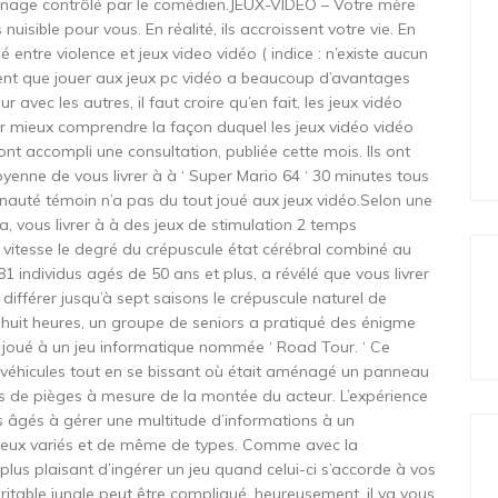
rsonnage contrôlé par le comédien.JEUX-VIDEO – Votre mère
nuisible pour vous. En réalité, ils accroissent votre vie. En
é entre violence et jeux video vidéo ( indice : n’existe aucun
uent que jouer aux jeux pc vidéo a beaucoup d’avantages
vec les autres, il faut croire qu’en fait, les jeux vidéo
ur mieux comprendre la façon duquel les jeux vidéo vidéo
ont accompli une consultation, publiée cette mois. Ils ont
nne de vous livrer à à ‘ Super Mario 64 ‘ 30 minutes tous
nauté témoin n’a pas du tout joué aux jeux vidéo.Selon une
a, vous livrer à à des jeux de stimulation 2 temps
vitesse le degré du crépuscule état cérébral combiné au
1 individus agés de 50 ans et plus, a révélé que vous livrer
différer jusqu’à sept saisons le crépuscule naturel de
 huit heures, un groupe de seniors a pratiqué des énigme
t joué à un jeu informatique nommée ‘ Road Tour. ‘ Ce
 véhicules tout en se bissant où était aménagé un panneau
us de pièges à mesure de la montée du acteur. L’expérience
lus âgés à gérer une multitude d’informations à un
e jeux variés et de même de types. Comme avec la
p plus plaisant d’ingérer un jeu quand celui-ci s’accorde à vos
éritable jungle peut être compliqué, heureusement, il va vous