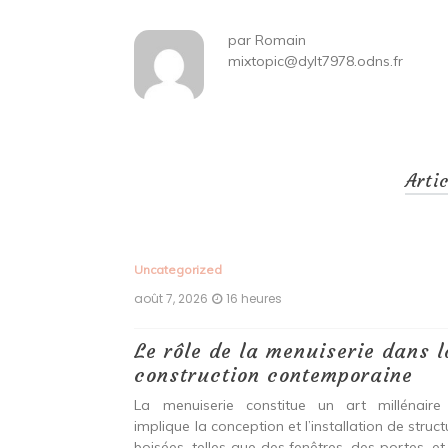
par
Romain
mixtopic@dylt7978.odns.fr
Arti
Uncategorized
août 7, 2026
16 heures
 antiques :
Le rôle de la menuiserie dans l
construction contemporaine
ine ancien qui
La menuiserie constitue un art millénaire
stallation de
implique la conception et l’installation de struc
s fenêtres, des
boisées, telles que des fenêtres, des portes, et