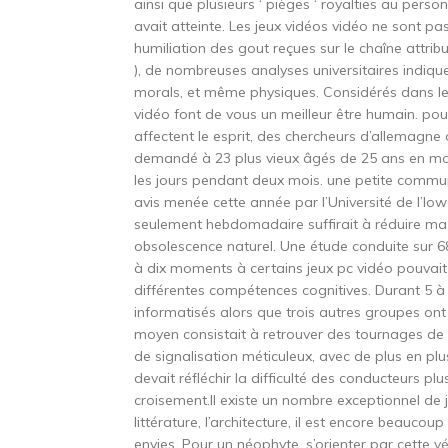
ainsi que plusieurs ‘ pièges ‘ royalties au pe
avait atteinte. Les jeux vidéos vidéo ne sont pas 
humiliation des gout reçues sur le chaîne attribu
), de nombreuses analyses universitaires indiq
morals, et même physiques. Considérés dans leur a
vidéo font de vous un meilleur être humain. po
affectent le esprit, des chercheurs d’allemagne 
demandé à 23 plus vieux âgés de 25 ans en moye
les jours pendant deux mois. une petite commu
avis menée cette année par l’Université de l’Iow
seulement hebdomadaire suffirait à réduire ma 
obsolescence naturel. Une étude conduite sur 68
à dix moments à certains jeux pc vidéo pouvait 
différentes compétences cognitives. Durant 5 à
informatisés alors que trois autres groupes on
moyen consistait à retrouver des tournages de
de signalisation méticuleux, avec de plus en pl
devait réfléchir la difficulté des conducteurs p
croisement.Il existe un nombre exceptionnel d
littérature, l’architecture, il est encore beaucou
envies. Pour un néophyte, s’orienter par cette v