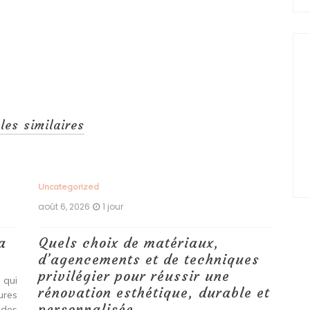
cles similaires
Uncategorized
Unc
août 6, 2026
1 jour
aoû
a
Quels choix de matériaux,
Ét
d’agencements et de techniques
tr
privilégier pour réussir une
 qui
Qu
rénovation esthétique, durable et
tures
pro
personnalisée
 des
se