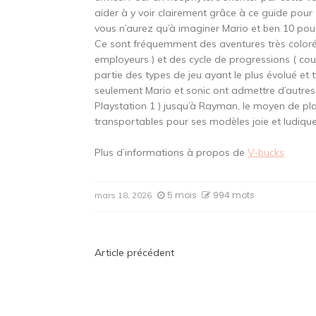
aider à y voir clairement grâce à ce guide pour
vous n’aurez qu’à imaginer Mario et ben 10 pou
Ce sont fréquemment des aventures très color
employeurs ) et des cycle de progressions ( cour
partie des types de jeu ayant le plus évolué et ty
seulement Mario et sonic ont admettre d’autres h
Playstation 1 ) jusqu’à Rayman, le moyen de pl
transportables pour ses modèles joie et ludiques.
Plus d’informations à propos de
V-bucks
5 mois
994 mots
mars 18, 2026
Navigation
Article précédent
de
l’article