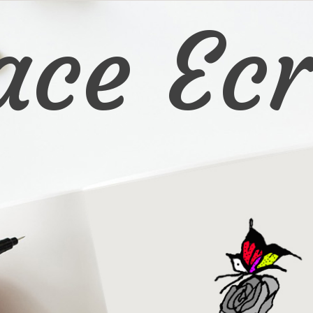
ace Ecr