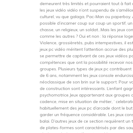
demeurent très limités et pourraient tout à fait
les jeux vidéo vidéo n’ont suspendu de s’amélior
culturel, vu que galaga, Pac-Man ou paperboy. Ave
possible d’incarner coup sur coup un sportif, u
chasse, un religieux, un soldat…Mais les jeux c
comme les autres ? Oui et non : la réponse log
Violence, grossièretés, pubs intempestives, il e
jeux pc vidéo méritent l’attention accrue des plu
se permettre de captivant de ces jeux vidéos p
compétences que ont la possibilité recevoir nos 
groupes. Plusieurs types de jeux pc contribuen
de 6 ans, notamment les jeux console endurcissa
néoclassique de son brin sur le support. Pour v
de construction sont intéressants. L’enfant gag
psychomotrice.Jeux appartenant aux groupes 
cadence, mise en situation de métier, ‘ celebrat
habituellement des jeux pc d’arcade dont le bu
garder un fréquence considérable. Les jeux con
balai. D’autres jeux de ce section requièrent un
de plates-formes sont caractérisés par des sau