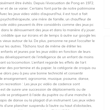
 aisément être évités. Depuis l’évacuation de Pong en 1972,
er et de se varier. Certains font partie de notre patrimoine
c les jeux video vidéo d’aujourd’hui, il est tout a fait
n psychothérapeute, une mère de famille, un chauffeur de
onsole vidéo peuvent-ils être considérés comme des jeux pc
e dans le dénouement des jeux et dans la manière d’y jouer.
st crédible que sur écrans et de temps à autre sur google les
s vieux autour de lui. De plus, personne ne peut l’occulter le
our les autres. Tâchons tout de même de étêter les
enfants et jeunes par les jeux vidéo en fonction de leurs
t au développement de l’intelligence de un enfant de moins
nt sa locomotion. L’enfant regarde les effets de l’art
arier des portemine et du papier, la catégorie de croquis ou
ne alors peu à peu une bonne technicité et consentir
de enseignement, agronomie, musique, psaume, danse,
ion recreation ‘. Les jeux pc vidéo de cadence sont
t est de suivre une succession de déplacements ou de
sole se pratiquent à l’aide du pupitre ou d’une manche à
 tapis de danse ou la plagiat d’un instrument. Les jeux video
ts d’une plancher suspendu à l’autre ou haut d’obstacles,