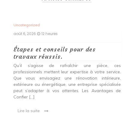
Uncategorized
Un
août 6, 2026
12 heures
ao
Étapes et conseils pour des
D
travaux réussis.
c
c
Qu’il s’agisse de rafraîchir une pièce, ces
professionnels mettent leur expertise à votre service.
L
Que vous envisagiez une rénovation intérieure,
p
extérieure ou énergétique, une entreprise spécialisée
e
t,
peut s’adapter à vos attentes. Les Avantages de
es
une
Confier […]
s
est
[…
 ce
Lire la suite