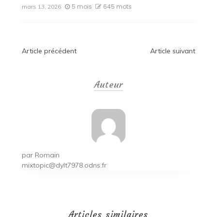
5 mois
645 mots
mars 13, 2026
Navigation
Article précédent
Article suivant
de
Auteur
l’article
par
Romain
mixtopic@dylt7978.odns.fr
Articles similaires