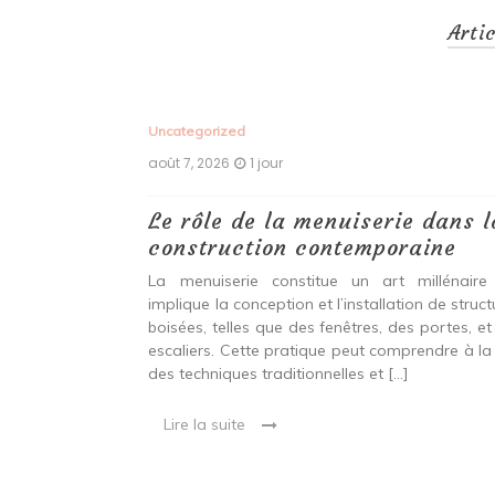
Arti
Uncategorized
août 7, 2026
1 jour
 antiques :
Le rôle de la menuiserie dans l
construction contemporaine
ine ancien qui
La menuiserie constitue un art millénaire
stallation de
implique la conception et l’installation de struc
s fenêtres, des
boisées, telles que des fenêtres, des portes, et
eut inclure à la
escaliers. Cette pratique peut comprendre à la 
ionnelles et
des techniques traditionnelles et […]
Lire la suite