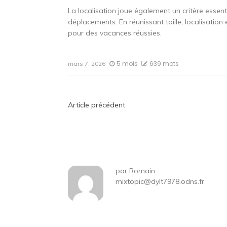
La localisation joue également un critère essent
déplacements. En réunissant taille, localisation 
pour des vacances réussies.
5 mois
639 mots
mars 7, 2026
Navigation
Article précédent
de
l’article
par
Romain
mixtopic@dylt7978.odns.fr