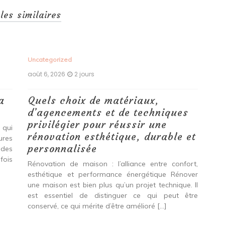
cles similaires
Uncategorized
Unc
août 6, 2026
2 jours
aoû
a
Quels choix de matériaux,
Ét
d’agencements et de techniques
tr
privilégier pour réussir une
 qui
Qu
rénovation esthétique, durable et
tures
pro
personnalisée
 des
se
fois
int
Rénovation de maison : l’alliance entre confort,
spé
esthétique et performance énergétique Rénover
Ava
une maison est bien plus qu’un projet technique. Il
est essentiel de distinguer ce qui peut être
L
conservé, ce qui mérite d’être amélioré […]