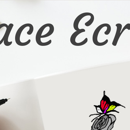
ace Ecr