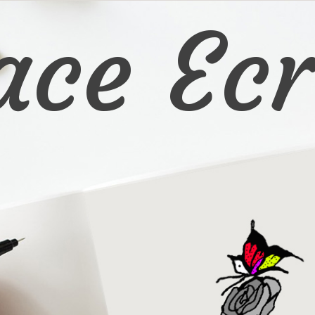
ace Ecr