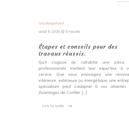
Uncategorized
août 6, 2026
9 heures
ux,
Étapes et conseils pour des
echniques
travaux réussis.
r une
Qu’il s’agisse de rafraîchir une pièce,
durable et
professionnels mettent leur expertise à v
service. Que vous envisagiez une rénova
intérieure, extérieure ou énergétique, une entrep
 entre confort,
spécialisée peut s’adapter à vos attentes.
étique Rénover
Avantages de Confier […]
et technique. Il
 qui peut être
Lire la suite
oré […]