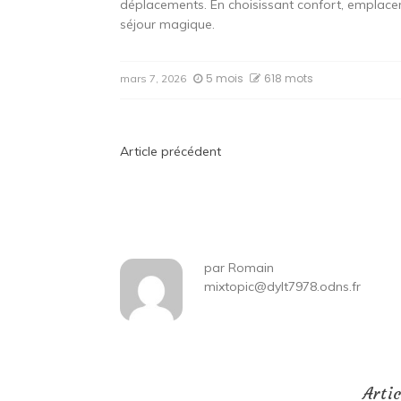
déplacements. En choisissant confort, emplaceme
séjour magique.
5 mois
618 mots
mars 7, 2026
Navigation
Article précédent
de
l’article
par
Romain
mixtopic@dylt7978.odns.fr
Arti