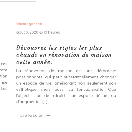
Uncategorized
Unc
août 6, 2026
10 heures
aoû
Découvrez les styles les plus
Le
chauds en rénovation de maison
vo
cette année.
Do
 ces
pr
otre
La rénovation de maison est une démarche
tion
passionnante qui peut substantiellement changer
Env
rise
un espace de vie, améliorant non seulement son
gag
 Les
esthétique, mais aussi sa fonctionnalité. Que
le
l’objectif soit de rafraîchir un espace désuet ou
acc
d’augmenter […]
Que
en 
Lire la suite
L