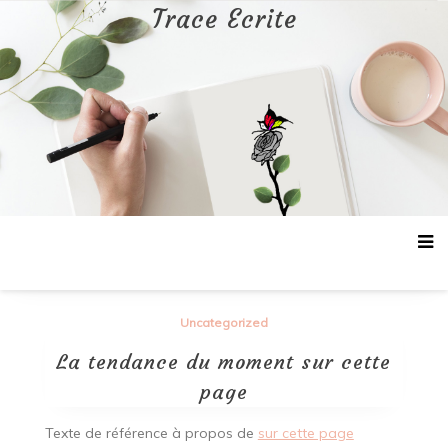
Aller
Trace Ecrite
au
contenu
Uncategorized
La tendance du moment sur cette
page
Texte de référence à propos de
sur cette page