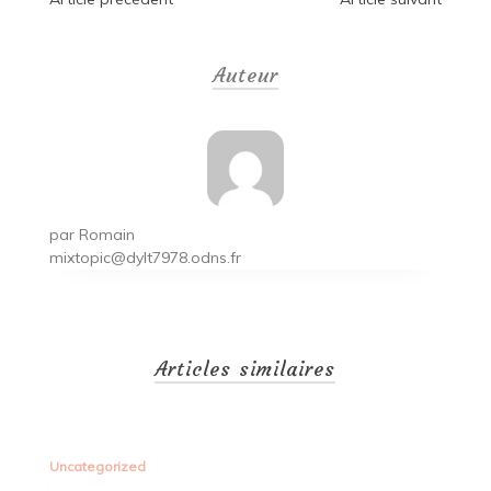
Navigation
de
Auteur
l’article
par
Romain
mixtopic@dylt7978.odns.fr
Articles similaires
Uncategorized
Un