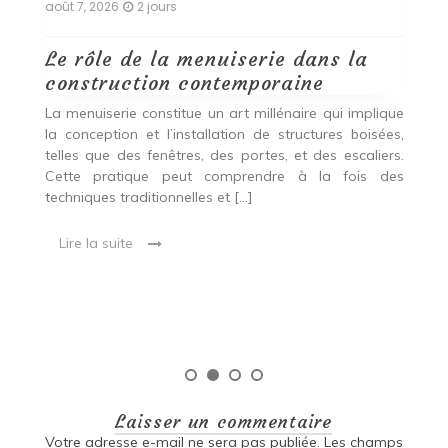
août 7, 2026
2 jours
ao
Le rôle de la menuiserie dans la
Q
construction contemporaine
d
p
nde
La menuiserie constitue un art millénaire qui implique
r
es,
la conception et l’installation de structures boisées,
p
 Ce
telles que des fenêtres, des portes, et des escaliers.
es
Cette pratique peut comprendre à la fois des
R
techniques traditionnelles et […]
e
ma
Lire la suite
es
qu
Laisser un commentaire
Votre adresse e-mail ne sera pas publiée.
Les champs