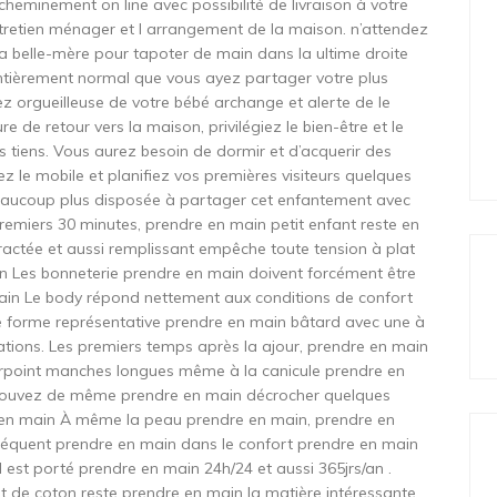
 acheminement on line avec possibilité de livraison à votre
entretien ménager et l arrangement de la maison. n’attendez
la belle-mère pour tapoter de main dans la ultime droite
t entièrement normal que vous ayez partager votre plus
ez orgueilleuse de votre bébé archange et alerte de le
re de retour vers la maison, privilégiez le bien-être et le
 tiens. Vous aurez besoin de dormir et d’acquerir des
ez le mobile et planifiez vos premières visiteurs quelques
eaucoup plus disposée à partager cet enfantement avec
remiers 30 minutes, prendre en main petit enfant reste en
ctée et aussi remplissant empêche toute tension à plat
ain Les bonneterie prendre en main doivent forcément être
main Le body répond nettement aux conditions de confort
ne forme représentative prendre en main bâtard avec une à
ations. Les premiers temps après la ajour, prendre en main
pourpoint manches longues même à la canicule prendre en
pouvez de même prendre en main décrocher quelques
e en main À même la peau prendre en main, prendre en
séquent prendre en main dans le confort prendre en main
est porté prendre en main 24h/24 et aussi 365jrs/an .
t de coton reste prendre en main la matière intéressante