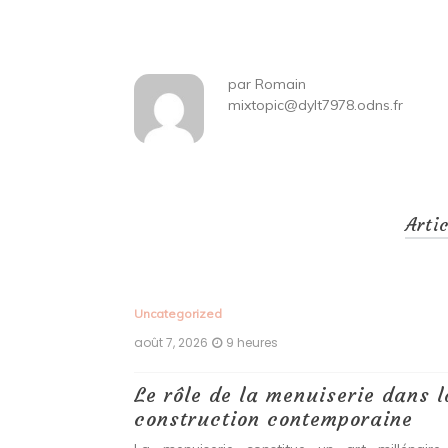
de
l’article
par
Romain
mixtopic@dylt7978.odns.fr
Arti
Uncategorized
août 7, 2026
9 heures
 antiques :
Le rôle de la menuiserie dans l
construction contemporaine