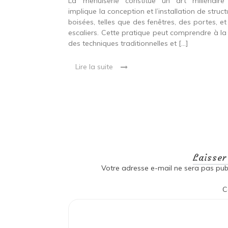
ine ancien qui
La menuiserie constitue un art millénaire
stallation de
implique la conception et l’installation de struc
s fenêtres, des
boisées, telles que des fenêtres, des portes, et
eut inclure à la
escaliers. Cette pratique peut comprendre à la 
ionnelles et
des techniques traditionnelles et […]
Lire la suite
Laisse
Votre adresse e-mail ne sera pas publ
C