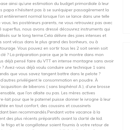
base ainsi qu’une estimation du budget primordiale à leur
ues papa n’hésitent pas à se suréquiper passagèrement la
t entièrement normal lorsque l’on se lance dans une telle
ue vous, les postérieurs parents, ne vous retrouviez pas avec
é superflus, nous avons dressé découvrez instruments qui
lisés sur le long terme.Cela délivre des joies intenses et
es sont vécus dans le plus grand des bonheurs, ou à
entourage. Vous pouvez en sortir tous les 2 soit serein soit
s clé ? La préparation parce que je le montre dans mon
us déjà pensé faire du VTT en intense montagne sans avoir
te ? Avez-vous déjà voulu conduire une technique 1 sans
andis que vous savez tangent battre dans le pelote ?
, d’autres privilégient le consommation en poudre. À
’acquisition de biberons ( sans bisphénol A ), d’une brosse
nsable, que l’on allaite ou pas. Les mères actives
re-lait pour que le paternel puisse donner le ivrogne à leur
 tétée en tout confort, des coussins et coussinets
endant bien recommandés.Pendant votre vacance à la
ent des plus récents préparatifs avant la clarté de kid.
le frigo et le congélateur soient fournis à votre retour de