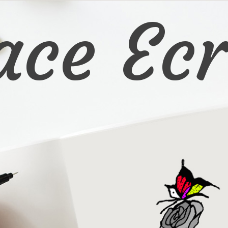
ace Ecr