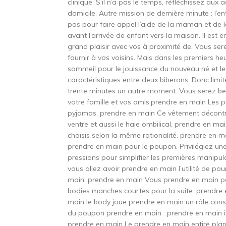
clinique. S’il n’a pas le temps, réfléchissez aux
domicile. Autre mission de dernière minute : l’
pas pour faire appel l’aide de la maman et de 
avant l’arrivée de enfant vers la maison. Il es
grand plaisir avec vos à proximité de. Vous ser
fournir à vos voisins. Mais dans les premiers heu
sommeil pour le jouissance du nouveau né et les
caractéristiques entre deux biberons. Donc limit
trente minutes un autre moment. Vous serez b
votre famille et vos amis.prendre en main Les p
pyjamas. prendre en main Ce vêtement décontra
ventre et aussi le haie ombilical. prendre en m
choisis selon la même rationalité. prendre en 
prendre en main pour le poupon. Privilégiez u
pressions pour simplifier les premières manipul
vous allez avoir prendre en main l’utilité de 
main. prendre en main Vous prendre en main 
bodies manches courtes pour la suite. prendr
main le body joue prendre en main un rôle con
du poupon prendre en main : prendre en main il 
prendre en main Le prendre en main entire plan