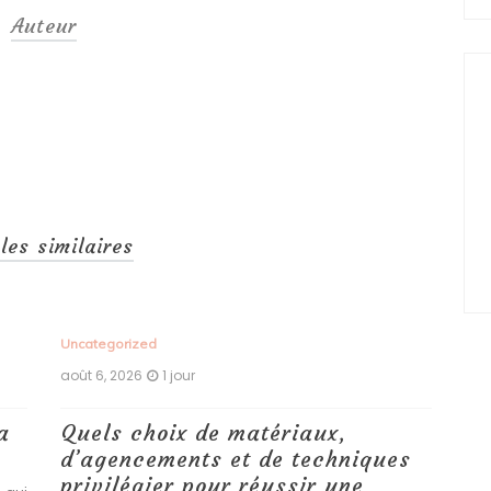
Auteur
cles similaires
Uncategorized
Unc
août 6, 2026
1 jour
aoû
a
Quels choix de matériaux,
Ét
d’agencements et de techniques
tr
privilégier pour réussir une