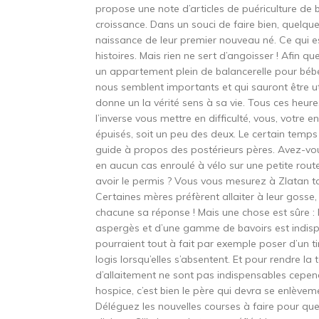
propose une note d’articles de puériculture de 
croissance. Dans un souci de faire bien, quelq
naissance de leur premier nouveau né. Ce qui es
histoires. Mais rien ne sert d’angoisser ! Afin q
un appartement plein de balancerelle pour béb
nous semblent importants et qui sauront être uti
donne un la vérité sens à sa vie. Tous ces heur
l’inverse vous mettre en difficulté, vous, votre 
épuisés, soit un peu des deux. Le certain temp
guide à propos des postérieurs pères. Avez-vo
en aucun cas enroulé à vélo sur une petite rou
avoir le permis ? Vous vous mesurez à Zlatan t
Certaines mères préfèrent allaiter à leur gosse
chacune sa réponse ! Mais une chose est sûre : l
aspergès et d’une gamme de bavoirs est indispe
pourraient tout à fait par exemple poser d’un ti
logis lorsqu’elles s’absentent. Et pour rendre la
d’allaitement ne sont pas indispensables cep
hospice, c’est bien le père qui devra se enlèvem
Déléguez les nouvelles courses à faire pour que 