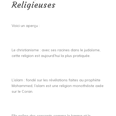
Religieuses
Voici un aperçu :
Le christianisme : avec ses racines dans le judaïsme,
cette religion est aujourd’hui la plus pratiquée.
L’islam : fondé sur les révélations faites au prophète
Mohammed, l’islam est une religion monothéiste axée
sur le Coran.
Elle prône des concepts comme le karma et le