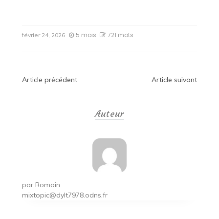
5 mois
721 mots
février 24, 2026
Navigation
Article précédent
Article suivant
de
Auteur
l’article
par
Romain
mixtopic@dylt7978.odns.fr